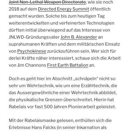
Joint Non-Lethal Weapon Directorate
, wie sie noch
2018 auf dem
Directed Energy Summit
öffentlich
gemacht wurden. Solche bis zum heutigen Tag
weiterentwickelten und verfeinerten Technologien
dürften initial überwiegend auf das Interesse von
JNLWD-Gründungsvater
John B. Alexander
an
suprahumanen Kräften und dem militärischen Einsatz
von
Psychokinese
zurückzuführen sein. Wer sich für
derlei Kräfte näher interessiert, schaue sich die Arbeit
von Jim Channons
First Earth Battalion
an.
Doch es geht hier im Abschnitt „schnäpeln“ nicht so
sehr um Wehrtechnik, wie um eine Erzähltechnik, die
das Aussergewöhnliche einer Wehrtechnik abbildet,
die physikalische Grenzen überschreitet. Hierin hat
Rabelais vor fast 500 Jahren Pionierarbeit geleistet.
Mit der Rabelaismaske gelesen, enthüllen sich die
Erlebnisse Hans Falcks (in seiner Inkarnation als