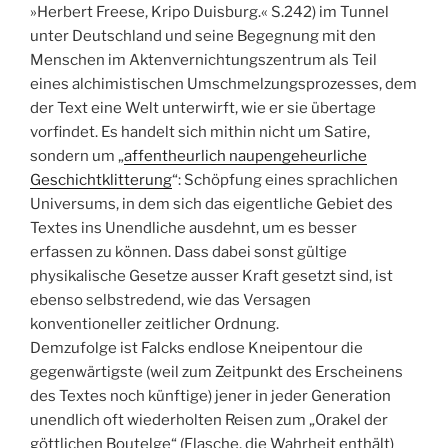
»Herbert Freese, Kripo Duisburg.« S.242) im Tunnel
unter Deutschland und seine Begegnung mit den
Menschen im Aktenvernichtungszentrum als Teil
eines alchimistischen Umschmelzungsprozesses, dem
der Text eine Welt unterwirft, wie er sie übertage
vorfindet. Es handelt sich mithin nicht um Satire,
sondern um „
affentheurlich naupengeheurliche
Geschichtklitterung
“: Schöpfung eines sprachlichen
Universums, in dem sich das eigentliche Gebiet des
Textes ins Unendliche ausdehnt, um es besser
erfassen zu können. Dass dabei sonst gültige
physikalische Gesetze ausser Kraft gesetzt sind, ist
ebenso selbstredend, wie das Versagen
konventioneller zeitlicher Ordnung.
Demzufolge ist Falcks endlose Kneipentour die
gegenwärtigste (weil zum Zeitpunkt des Erscheinens
des Textes noch künftige) jener in jeder Generation
unendlich oft wiederholten Reisen zum „Orakel der
göttlichen Boutelge“ (Flasche, die Wahrheit enthält)