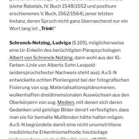
(siehe Rabelais, IV. Buch 1548/1552 und posthum
erschienenes V. Buch, 1562/1564), jener letzten
Instanz, deren Spruch nicht ganz überraschend nur ein
Wort lang ist: „
Trink
!“
Schrenck-Notzing, Ludviga
(S.105), möglicherweise
eine Ur-Enkelin des berüchtigten Parapsychologen
Albert von Schrenck-Notzing
, dann wohl aus der IG-
Farben-Linie von Alberts Sohn Leopold
(widerspruchsfester Nachweis steht aus); A.v.S-N
entwickelte echten Pioniergeist bei der fotografischen
Fixierung von sog. Materialisationsphänomenen,
wolkenhaften dreidimensionalen Auswüchsen aus den
Oberkörpern von sog.
Medien
, mit denen sich deren
Gedanken und geistige Bilder derart verfestigten, dass
man sie für bemalte Mullbinden hätte halten mögen.
A.v.S-N begründete damit eine nicht unumstrittene
medizinische Erkentnismethode; heutzutage