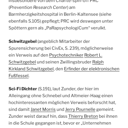
insbesondere von dem Charité-spin-off PRC
(
Prevention Research Center
) am
Barmherzigkeitshospital in Berlin-Kaltensee (siehe
ebenfalls S.105) gepflegt; PRC wird deswegen unter
Spöttern gern als „PaRapsychologiCum“ verulkt.
Schwitzgebel
(angeblich Mitarbeiter der
Spurensicherung bei CivEx, S. 239), möglicherweise
ein Verweis auf den
Psychotechniker
Robert L.
Schwitzgebel
und seinen Zwillingsbruder
Ralph
Kirkland Schwitzgebel
, den
Erfinder der elektronischen
Fußfessel
.
Sci-Fi Dichter
(S.191), laut Zunder, der hier im
Alleingang ohne Schnebel und Altmeier-Haag einen
hochinteressanten möglichen Verweis beforscht hat,
sind damit
Janet Morris
und
Jerry Pournelle
gemeint.
Zunder weist darauf hin, dass
Thierry Breton
bei ihnen
in die Schule gegangen ist, bevor er „Unternehmen