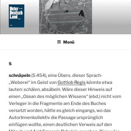
Zum
Inhalt
springen
UNTERDEUTSCHLAND
GLOSSAR
Menü
S
schnäpeln
(S.454), eine Übers. dieser Sprach-
„Weberei“ im Geist von
Gottlob Regis
könnte etwa
lauten:
schälen, absäbeln
. Wäre dieser Hinweis auf
einen „Ozean des möglichen Wissens“ (ebd.) nicht vom
Verleger in die Fragmente am Ende des Buches
versetzt worden, hätte es gleich eingangs, wo das
AutorInnenkollektiv die Passage ursprünglich
einfügen wollte, einen deutlichen Verweis auf den